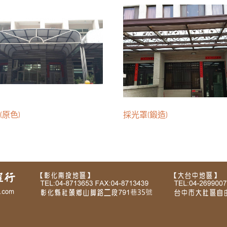
(原色)
採光罩(鍛造)