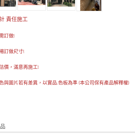
計 責任施工
需訂做!
場訂做尺寸!
約估價，滿意再施工!
顏色與圖片若有差異，以實品.色板為準 (本公司保有產品解釋權)
商品