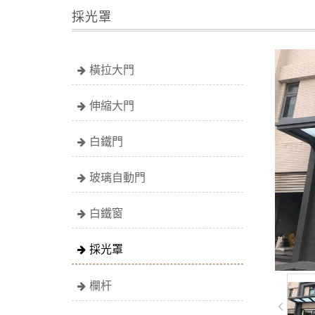
採光罩
橫拉大門
伸縮大門
白鐵門
玻璃自動門
白鐵窗
採光罩
欄杆