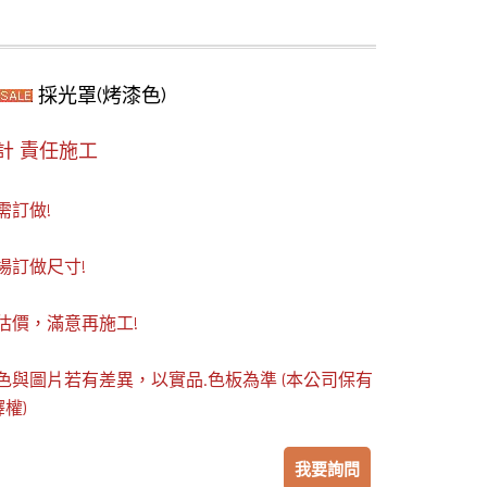
採光罩(烤漆色)
計 責任施工
需訂做!
場訂做尺寸!
估價，滿意再施工!
色與圖片若有差異，以實品.色板為準 (本公司保有
權)
我要詢問