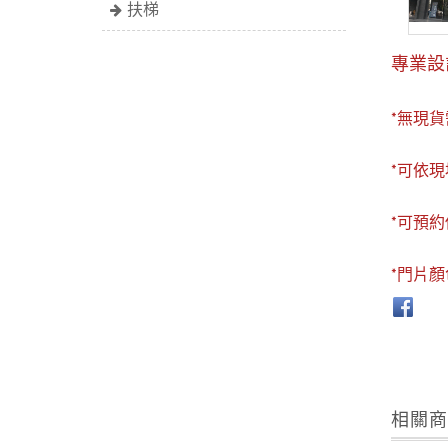
扶梯
專業設
*無現貨
*可依現
*可預
*門片
相關