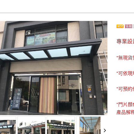
專業設
*無現貨
*可依現
*可預約
*門片顏
產品解釋