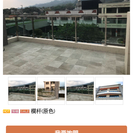
欄杆(原色)