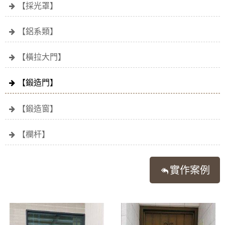
【採光罩】
【鋁系類】
【橫拉大門】
【鍛造門】
【鍛造窗】
【欄杆】
實作案例