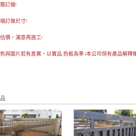
需訂做!
現場訂做尺寸!
約估價，滿意再施工!
顏色與圖片若有差異，以實品.色板為準 (本公司保有產品解釋權
商品