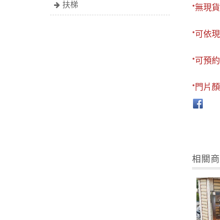
扶梯
*無現貨
*可依
*可預
*門片
相關