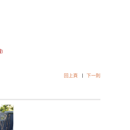
)
回上頁
|
下一則