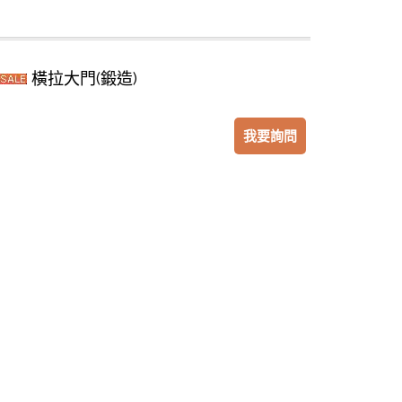
橫拉大門(鍛造)
我要詢問