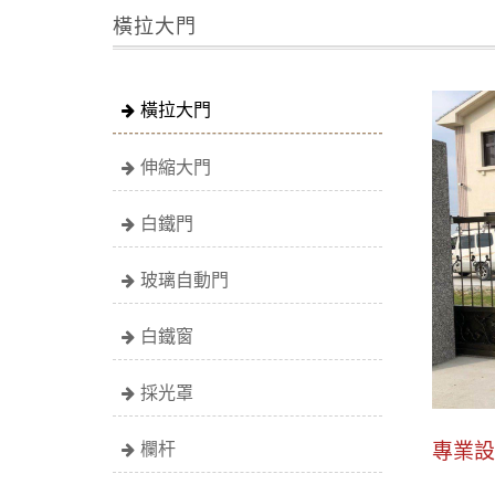
橫拉大門
橫拉大門
伸縮大門
白鐵門
玻璃自動門
白鐵窗
採光罩
專業設
欄杆