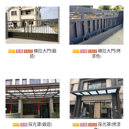
橫拉大門(鍛
橫拉大門(烤
造)
漆色)
採光罩(鍛造)
採光罩(烤漆