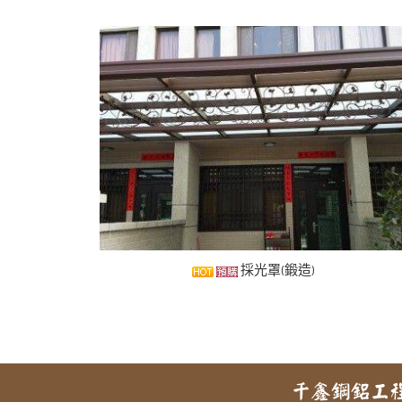
採光罩(鍛造)