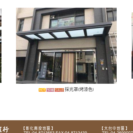
採光罩(烤漆色)