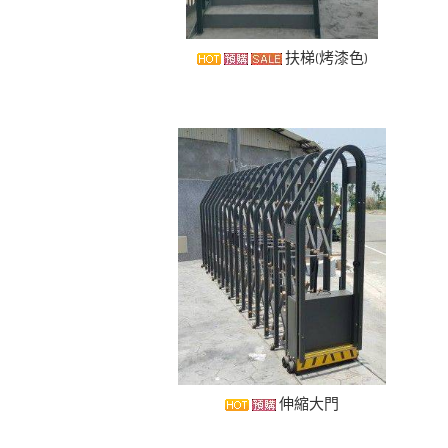
扶梯(烤漆色)
伸縮大門