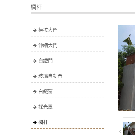
欄杆
橫拉大門
伸縮大門
白鐵門
玻璃自動門
白鐵窗
採光罩
欄杆