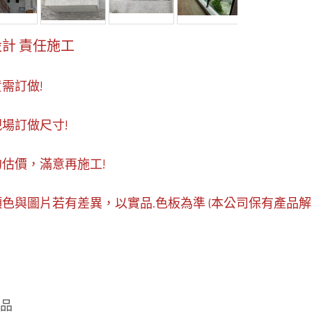
計 責任施工
貨需訂做!
現場訂做尺寸!
約估價，滿意再施工!
顏色與圖片若有差異，以實品.色板為準 (本公司保有產品解
商品