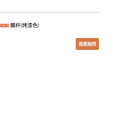
欄杆(烤漆色)
我要詢問