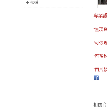
扶梯
專業設
*無現
*可依
*可預
*門片
相關