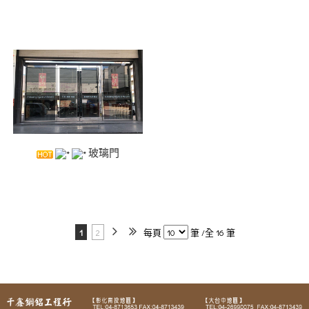
玻璃門
1
2
每頁
筆 /全 16 筆